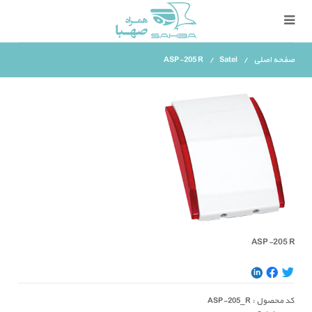
صفحه اصلی
Satel
ASP-205 R
ASP-205 R
کد محصول :
ASP-205_R