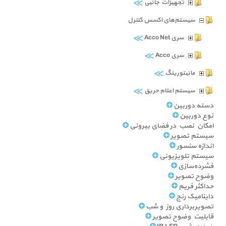
≫
تجهیزات جانبی
سیستم‌های اکسس کنترل
≫
سری Acco Net
≫
سری Acco
≫
مانیتورینگ
≫
سیستم اعلام حریق
دسته دوربین
نوع دوربین
امکان نصب در فضای بیرونی
سیستم تصویر
اندازه سنسور
سیستم تلویزیونی
فشرده‌سازی
وضوح تصویر
حداکثر فریم
داینامیک رنج
تصویربرداری روز و شب
قابلیت وضوح تصویر