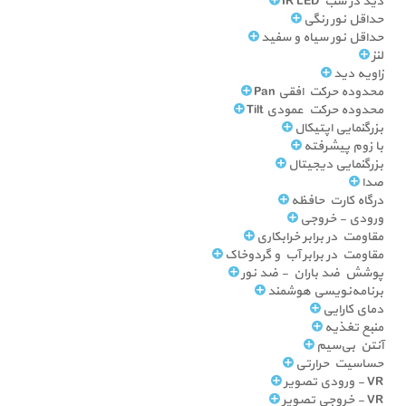
دید در شب IR LED
حداقل نور رنگی
حداقل نور سیاه و سفید
لنز
زاویه دید
محدوده حرکت افقی Pan
محدوده حرکت عمودی Tilt
بزرگنمایی اپتیکال
با زوم پیشرفته
بزرگنمایی دیجیتال
صدا
درگاه کارت حافظه
ورودی - خروجی
مقاومت در برابر خرابکاری
مقاومت در برابر آب و گردوخاک
پوشش ضد باران - ضد نور
برنامه‌نویسی هوشمند
دمای کارایی
منبع تغذیه
آنتن بی‌سیم
حساسیت حرارتی
VR - ورودی تصویر
VR - خروجی تصویر