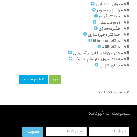
VR - توان عملیاتی
VR - وضوح تصویر
VR - حداکثر فریم
VR - زوم دیجیتال
VR - فشرده‌سازی
VR - حداکثر ذخیره‌سازی
VR - درگاه Ethernet
VR - درگاه USB
VR - دوربین‌های قابل پشتیبانی
VR - ابعاد ـ طول x ارتفاع x عرض
VR - دمای کارایی
نتیجه ای یافت نشد
عضویت در خبرنامه