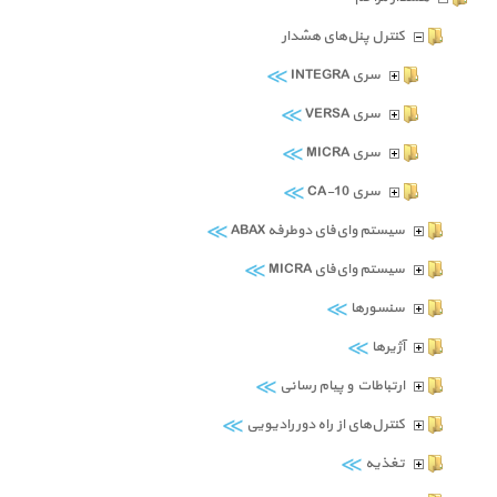
کنترل پنل‌های هشدار
≫
سری INTEGRA
≫
سری VERSA
≫
سری MICRA
≫
سری CA-10
≫
سیستم وای‌فای دوطرفه ABAX
≫
سیستم وای‌فای MICRA
≫
سنسورها
≫
آژیرها
≫
ارتباطات و پیام رسانی
≫
کنترل‌های از راه دور رادیویی
≫
تغذیه