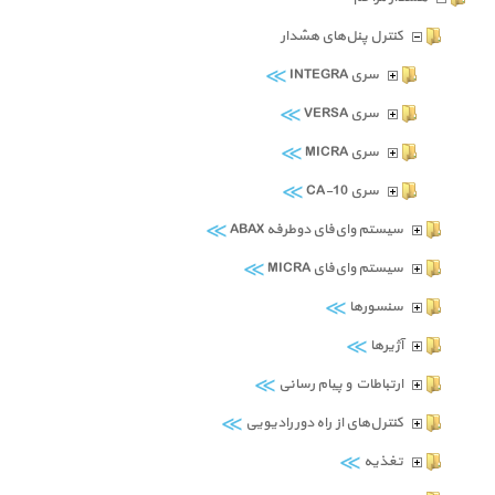
کنترل پنل‌های هشدار
≫
سری INTEGRA
≫
سری VERSA
≫
سری MICRA
≫
سری CA-10
≫
سیستم وای‌فای دوطرفه ABAX
≫
سیستم وای‌فای MICRA
≫
سنسورها
≫
آژیرها
≫
ارتباطات و پیام رسانی
≫
کنترل‌های از راه دور رادیویی
≫
تغذیه