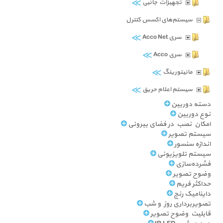
≫
تجهیزات جانبی
سیستم‌های اکسس کنترل
≫
سری Acco Net
≫
سری Acco
≫
مانیتورینگ
≫
سیستم اعلام حریق
دسته دوربین
نوع دوربین
امکان نصب در فضای بیرونی
سیستم تصویر
اندازه سنسور
سیستم تلویزیونی
فشرده‌سازی
وضوح تصویر
حداکثر فریم
داینامیک رنج
تصویربرداری روز و شب
قابلیت وضوح تصویر