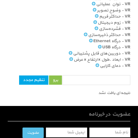
VR - توان عملیاتی
VR - وضوح تصویر
VR - حداکثر فریم
VR - زوم دیجیتال
VR - فشرده‌سازی
VR - حداکثر ذخیره‌سازی
VR - درگاه Ethernet
VR - درگاه USB
VR - دوربین‌های قابل پشتیبانی
VR - ابعاد ـ طول x ارتفاع x عرض
VR - دمای کارایی
نتیجه ای یافت نشد
عضویت در خبرنامه