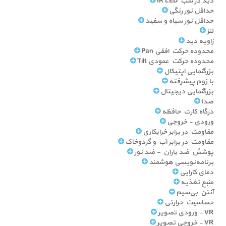
دید در شب IR LED
حداقل نور رنگی
حداقل نور سیاه و سفید
لنز
زاویه دید
محدوده حرکت افقی Pan
محدوده حرکت عمودی Tilt
بزرگنمایی اپتیکال
با زوم پیشرفته
بزرگنمایی دیجیتال
صدا
درگاه کارت حافظه
ورودی - خروجی
مقاومت در برابر خرابکاری
مقاومت در برابر آب و گردوخاک
پوشش ضد باران - ضد نور
برنامه‌نویسی هوشمند
دمای کارایی
منبع تغذیه
آنتن بی‌سیم
حساسیت حرارتی
VR - ورودی تصویر
VR - خروجی تصویر