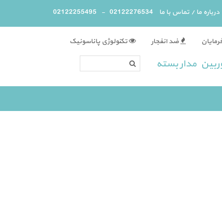
درباره ما
/
تماس با ما
02122276534 - 02122255495
رمایان
ضد انفجار
تکنولوژی پاناسونیک
ربین مدار بسته