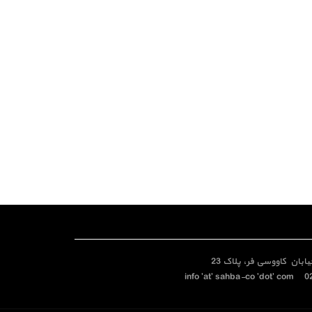
بان کاووسی فر، پلاک 23