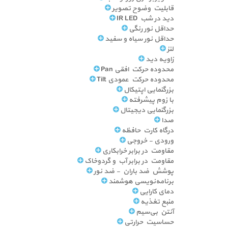
قابلیت وضوح تصویر
دید در شب IR LED
حداقل نور رنگی
حداقل نور سیاه و سفید
لنز
زاویه دید
محدوده حرکت افقی Pan
محدوده حرکت عمودی Tilt
بزرگنمایی اپتیکال
با زوم پیشرفته
بزرگنمایی دیجیتال
صدا
درگاه کارت حافظه
ورودی - خروجی
مقاومت در برابر خرابکاری
مقاومت در برابر آب و گردوخاک
پوشش ضد باران - ضد نور
برنامه‌نویسی هوشمند
دمای کارایی
منبع تغذیه
آنتن بی‌سیم
حساسیت حرارتی