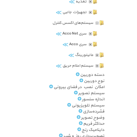
≫
تغذیه
≫
تجهیزات جانبی
سیستم‌های اکسس کنترل
≫
سری Acco Net
≫
سری Acco
≫
مانیتورینگ
≫
سیستم اعلام حریق
دسته دوربین
نوع دوربین
امکان نصب در فضای بیرونی
سیستم تصویر
اندازه سنسور
سیستم تلویزیونی
فشرده‌سازی
وضوح تصویر
حداکثر فریم
داینامیک رنج
تصویربرداری روز و شب