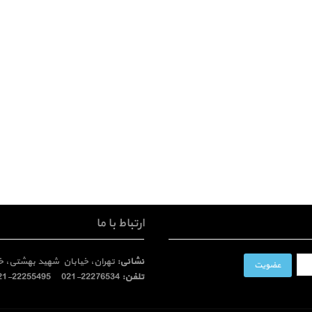
ارتباط با ما
نشانی:
تهران، خیابان شهید بهشتی، خیا
تلفن:
22276534-021 22255495-021 info 'at' sahba-co 'dot' com