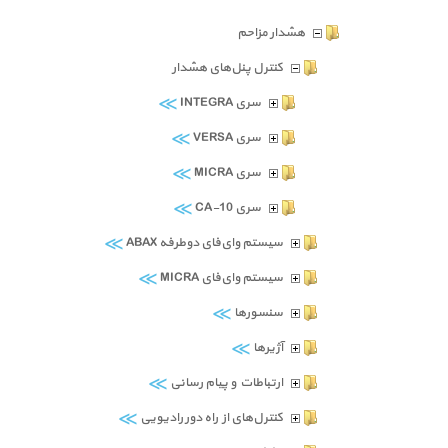
هشدار مزاحم
کنترل پنل‌های هشدار
≫
سری INTEGRA
≫
سری VERSA
≫
سری MICRA
≫
سری CA-10
≫
سیستم وای‌فای دوطرفه ABAX
≫
سیستم وای‌فای MICRA
≫
سنسورها
≫
آژیرها
≫
ارتباطات و پیام رسانی
≫
کنترل‌های از راه دور رادیویی