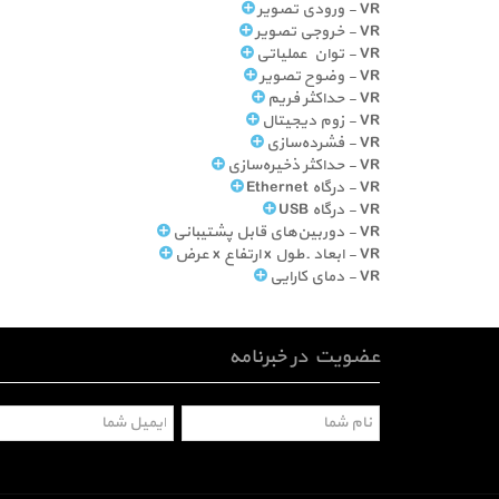
VR - ورودی تصویر
VR - خروجی تصویر
VR - توان عملیاتی
VR - وضوح تصویر
VR - حداکثر فریم
VR - زوم دیجیتال
VR - فشرده‌سازی
VR - حداکثر ذخیره‌سازی
VR - درگاه Ethernet
VR - درگاه USB
VR - دوربین‌های قابل پشتیبانی
VR - ابعاد ـ طول x ارتفاع x عرض
VR - دمای کارایی
عضویت در خبرنامه