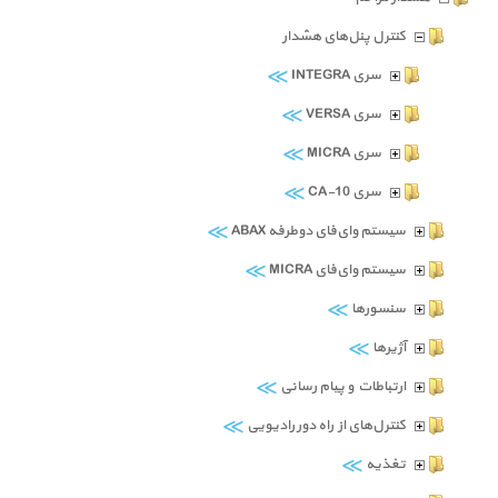
کنترل پنل‌های هشدار
≫
سری INTEGRA
≫
سری VERSA
≫
سری MICRA
≫
سری CA-10
≫
سیستم وای‌فای دوطرفه ABAX
≫
سیستم وای‌فای MICRA
≫
سنسورها
≫
آژیرها
≫
ارتباطات و پیام رسانی
≫
کنترل‌های از راه دور رادیویی
≫
تغذیه