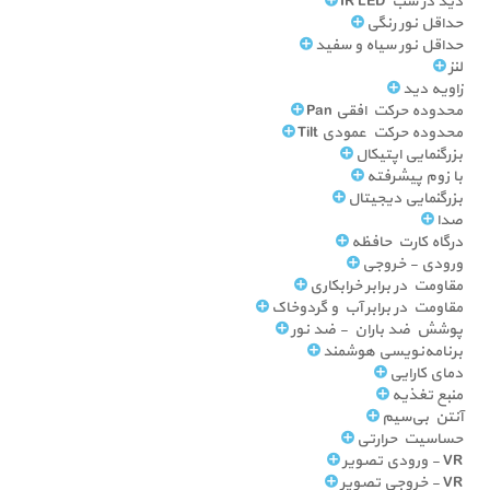
دید در شب IR LED
حداقل نور رنگی
حداقل نور سیاه و سفید
لنز
زاویه دید
محدوده حرکت افقی Pan
محدوده حرکت عمودی Tilt
بزرگنمایی اپتیکال
با زوم پیشرفته
بزرگنمایی دیجیتال
صدا
درگاه کارت حافظه
ورودی - خروجی
مقاومت در برابر خرابکاری
مقاومت در برابر آب و گردوخاک
پوشش ضد باران - ضد نور
برنامه‌نویسی هوشمند
دمای کارایی
منبع تغذیه
آنتن بی‌سیم
حساسیت حرارتی
VR - ورودی تصویر
VR - خروجی تصویر