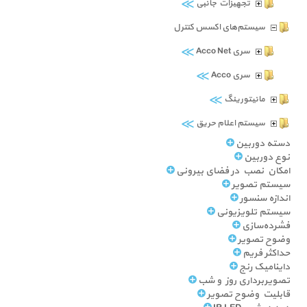
≫
تجهیزات جانبی
سیستم‌های اکسس کنترل
≫
سری Acco Net
≫
سری Acco
≫
مانیتورینگ
≫
سیستم اعلام حریق
دسته دوربین
نوع دوربین
امکان نصب در فضای بیرونی
سیستم تصویر
اندازه سنسور
سیستم تلویزیونی
فشرده‌سازی
وضوح تصویر
حداکثر فریم
داینامیک رنج
تصویربرداری روز و شب
قابلیت وضوح تصویر