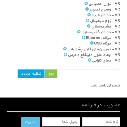
VR - توان عملیاتی
VR - وضوح تصویر
VR - حداکثر فریم
VR - زوم دیجیتال
VR - فشرده‌سازی
VR - حداکثر ذخیره‌سازی
VR - درگاه Ethernet
VR - درگاه USB
VR - دوربین‌های قابل پشتیبانی
VR - ابعاد ـ طول x ارتفاع x عرض
VR - دمای کارایی
نتیجه ای یافت نشد
عضویت در خبرنامه